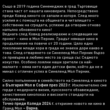
Също в 2019 година Синемеджик в град Търговище
стана част от нашата киноверига. Непосредствено
преди Ковид киното се запали и изгоря. След много
усилия и с помощта на общината и читалището –
собственик на сградата, успяхме да отворим отново
напълно обновеното кино!
Веднага след Ковид реализирахме и следващия ни
проект – кино в Мол Перник. Градът нямаше кино в
продължение на повече от 20 години. Цяло едно
поколение млади хора в града не знаеха дори какво е
това. След отварянето си Синеленд Мол Перник бързо
се превърна в любимо място за среща със Седмото
изкуство. Особено лоялни наши зрители са най-
малките – няма нито един детски филм, който да не е
минал с отличен успех в Синеленд Мол Перник.
Силно попълнение в семейството на Синеленд е киното
в
България Мол
в София през 2023
г
. Изключително сме
горди с модерната визия, луксозното обзавеждане,
качествения кинопоказ и високите стандарти на
обслужване.
Точно преди Коледа 2024 г.
открихме новото ни кино в
Гранд Мол
– Варна.