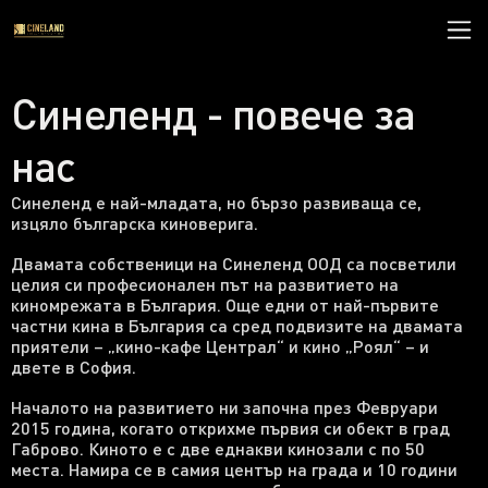
Синеленд - повече за
нас
Синеленд е най-младата, но бързо развиваща се,
изцяло българска киноверига.
Двамата собственици на Синеленд ООД са посветили
целия си професионален път на развитието на
киномрежата в България. Още едни от най-първите
частни кина в България са сред подвизите на двамата
приятели – „кино-кафе Централ“ и кино „Роял“ – и
двете в София.
Началото на развитието ни започна през Февруари
2015 година, когато открихме първия си обект в град
Габрово. Киното е с две еднакви кинозали с по 50
места. Намира се в самия център на града и 10 години