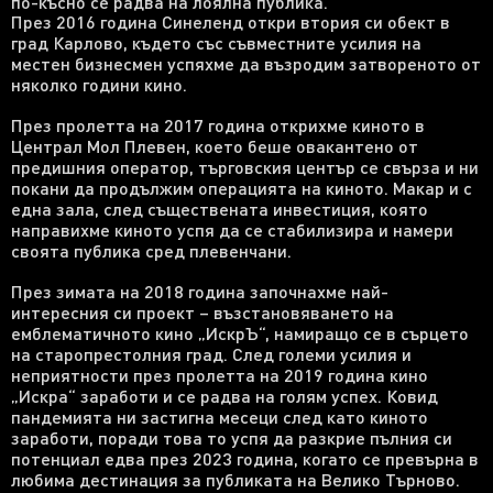
по-късно се радва на лоялна публика.
През 2016 година Синеленд откри втория си обект в
град Карлово, където със съвместните усилия на
местен бизнесмен успяхме да възродим затвореното от
няколко години кино.
През пролетта на 2017 година открихме киното в
Централ Мол Плевен, което беше овакантено от
предишния оператор, търговския център се свърза и ни
покани да продължим операцията на киното. Макар и с
една зала, след съществената инвестиция, която
направихме киното успя да се стабилизира и намери
своята публика сред плевенчани.
През зимата на 2018 година започнахме най-
интересния си проект – възстановяването на
емблематичното кино „ИскрЪ“, намиращо се в сърцето
на старопрестолния град. След големи усилия и
неприятности през пролетта на 2019 година кино
„Искра“ заработи и се радва на голям успех. Ковид
пандемията ни застигна месеци след като киното
заработи, поради това то успя да разкрие пълния си
потенциал едва през 2023 година, когато се превърна в
любима дестинация за публиката на Велико Търново.