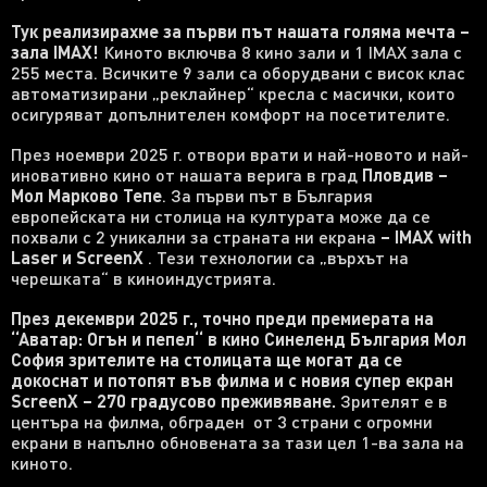
Тук реализирахме за първи път нашата голяма мечта –
зала
IMAX!
Киното включва 8 кино зали и 1 IMAX зала с
255 места. Всичките 9 зали са оборудвани с висок клас
автоматизирани „реклайнер“ кресла с масички, които
осигуряват допълнителен комфорт на посетителите.
През ноември 2025 г. отвори врати и най-новото и най-
иновативно кино от нашата верига в град
Пловдив –
Мол Марково Тепе
. За първи път в България
европейската ни столица на културата може да се
похвали с 2 уникални за страната ни екрана
–
IMAX with
Laser
и ScreenX
. Тези технологии са „върхът на
черешката“ в киноиндустрията.
През декември 2025 г., точно преди премиерата на
‘‘Аватар: Огън и пепел‘‘ в кино Синеленд България Мол
София зрителите на столицата ще могат да се
докоснат и потопят във филма и с новия супер екран
ScreenX – 270
градусово преживяване.
Зрителят е в
центъра на филма, обграден от 3 страни с огромни
екрани в напълно обновената за тази цел 1-ва зала на
киното.