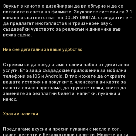
Звукът в киното е дизайниран да ви обгърне и да се
потопите в света на филмите. Звуковите системи са 7,1
канала и съответстват на DOLBY DIGITAL стандартите –
да предлагат многопластов и триизмерен звук,
създавайки чувството за реализъм и динамика във
всяка сцена.
Ние сме дигитални за ваше удобство
Стремим се да предлагаме пълния набор от дигитални
услуги. Ето защо създадохме приложение за мобилни
телефони за iOS и Android. В тях можете да откриете
вашата история на покупките, членската ви карта за
нашата лоялна програма, да трупате точки, които да
заменяте за безплатни билети, напитки, пуканки и
начос.
Храни и напитки
Предлагаме вкусни и пресни пуканки с масло и сол,
начос, десерти и безалкохолни напитки. Можете да ги