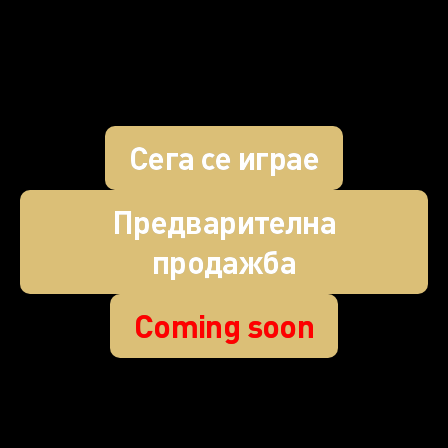
Сега се играе
Предварителна
продажба
Coming soon